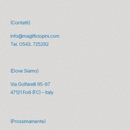
Su di noi →
(Contatti)
info@maglificiopini.com
Tel.
O543. 725292
(Dove Siamo)
Via Golfarelli 95-97
47121 Forlì (FC) – Italy
(Prossimamente)