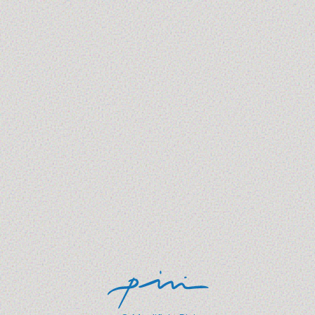
10 canzoni sulla moda da ascoltare
(e riascoltare) tra glamour e
rivoluzione
1 - 3 luglio 2025
Da Madonna ai Sex Pistols, passando per David Bowie:
al Maglificio Pini abbiamo scelto 10 brani che
raccontano il…
Scopri Di Più →