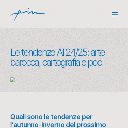
Back
Competenze
Le tendenze AI 24/25: arte
(3)
barocca, cartografia e pop
Archivio
(100+)
Codice Etico
(1)
Mondo Pini
(88)
Contatti
Quali sono le tendenze per
l’autunno-inverno del prossimo