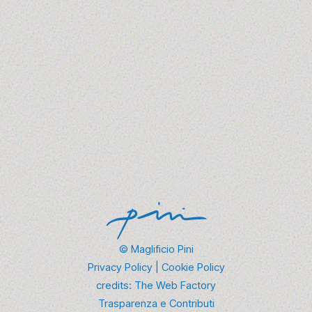
1 - 3 luglio 2025
Da Madonna ai Sex Pistols, passando per David Bowie:
al Maglificio Pini abbiamo scelto 10 brani che
raccontano il…
Scopri Di Più →
© Maglificio Pini
Privacy Policy
|
Cookie Policy
credits:
The Web Factory
Trasparenza e Contributi