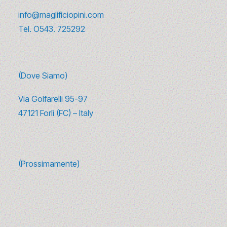
info@maglificiopini.com
Tel.
O543. 725292
(Dove Siamo)
Via Golfarelli 95-97
47121 Forlì (FC) – Italy
(Prossimamente)
10 canzoni sulla moda da ascoltare
(e riascoltare) tra glamour e
rivoluzione