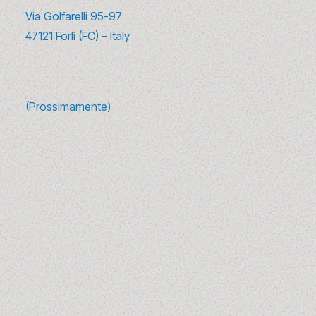
Via Golfarelli 95-97
47121 Forlì (FC) – Italy
(Prossimamente)
10 canzoni sulla moda da ascoltare
(e riascoltare) tra glamour e
rivoluzione
1 - 3 luglio 2025
Da Madonna ai Sex Pistols, passando per David Bowie:
al Maglificio Pini abbiamo scelto 10 brani che
raccontano il…