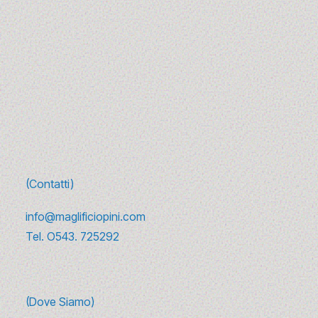
Su di noi →
(Contatti)
info@maglificiopini.com
Tel.
O543. 725292
(Dove Siamo)