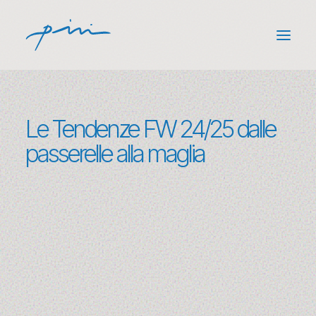
Back
Competenze
Le Tendenze FW 24/25 dalle
(3)
passerelle alla maglia
Archivio
(100+)
Codice Etico
(1)
Mondo Pini
(88)
Contatti