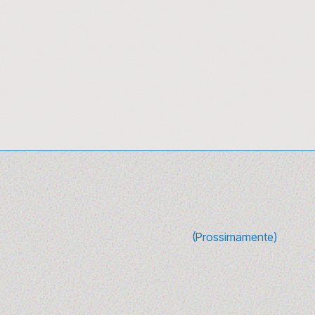
10 canzoni sulla mo
riascoltare) tra g
(Prossimamente)
10 canzoni sulla
moda da ascolta