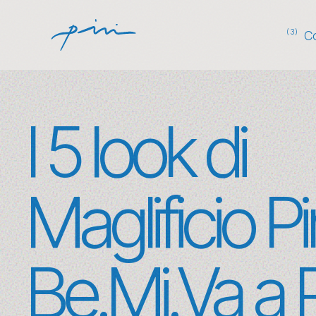
Back
(3)
C
I 5 look di
Maglificio Pi
Be.Mi.Va a Pi