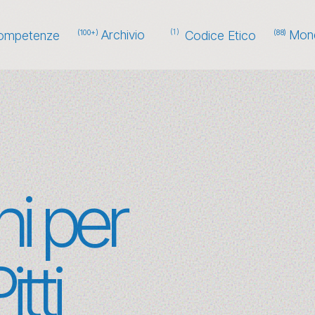
Archivio
Mond
(1)
ompetenze
(100+)
Codice Etico
(88)
ni per
tti