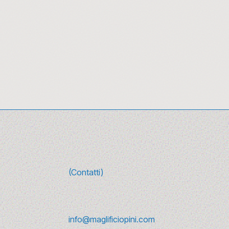
da da ascoltare (e
lamour e rivoluzione
(Contatti)
re
info@maglificiopini.com