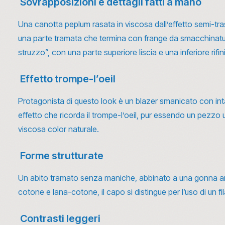
Sovrapposizioni e dettagli fatti a mano
Una canotta peplum rasata in viscosa dall’effetto semi-trasp
una parte tramata che termina con frange da smacchinatura
struzzo”, con una parte superiore liscia e una inferiore rifin
Effetto trompe-l’oeil
Protagonista di questo look è un blazer smanicato con intars
effetto che ricorda il trompe-l’oeil, pur essendo un pezzo u
viscosa color naturale.
Forme strutturate
Un abito tramato senza maniche, abbinato a una gonna ampia e
cotone e lana-cotone, il capo si distingue per l’uso di un f
Contrasti leggeri