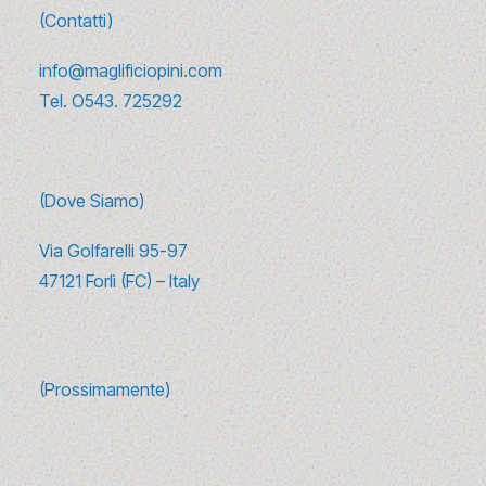
(Contatti)
info@maglificiopini.com
Tel.
O543. 725292
(Dove Siamo)
Via Golfarelli 95-97
47121 Forlì (FC) – Italy
(Prossimamente)
10 canzoni sulla moda da ascoltare