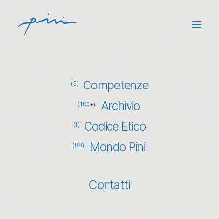
Back
Competenze
L’efficienza produttiva
(3)
secondo Maglificio Pini
Archivio
(100+)
Codice Etico
(1)
Mondo Pini
(88)
Contatti