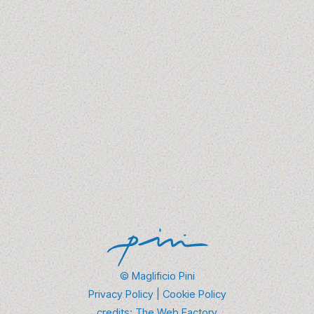
(e riascoltare) tra glamour e
rivoluzione
1 - 3 luglio 2025
Da Madonna ai Sex Pistols, passando per David Bowie:
al Maglificio Pini abbiamo scelto 10 brani che
raccontano il…
Scopri Di Più →
© Maglificio Pini
Privacy Policy
|
Cookie Policy
credits:
The Web Factory