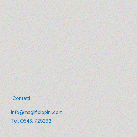
Su di noi →
(Contatti)
info@maglificiopini.com
Tel.
O543. 725292