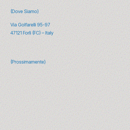
(Dove Siamo)
Via Golfarelli 95-97
47121 Forlì (FC) – Italy
(Prossimamente)
10 canzoni sulla moda da ascoltare
(e riascoltare) tra glamour e
rivoluzione
1 - 3 luglio 2025
Da Madonna ai Sex Pistols, passando per David Bowie: