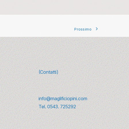
Prossimo
(Contatti)
re
info@maglificiopini.com
a
Tel.
0543. 725292