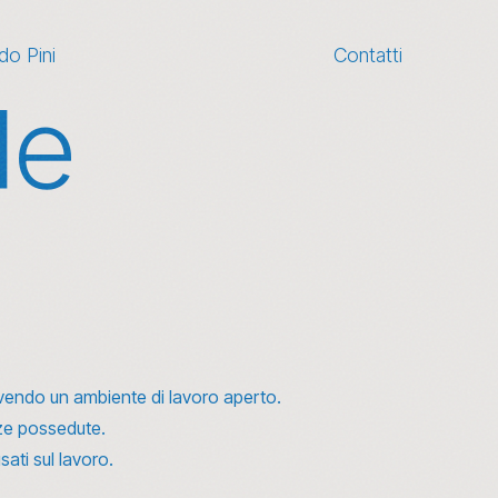
o Pini
Contatti
le
ovendo un ambiente di lavoro aperto.
nze possedute.
ati sul lavoro.