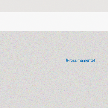
(Prossimamente)
10 canzoni sulla
moda da ascolta
(e riascoltare) tr
glamour e
rivoluzione