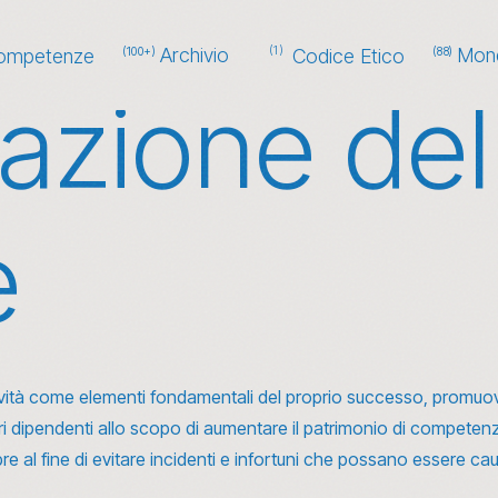
Archivio
Mond
(1)
ompetenze
(100+)
Codice Etico
(88)
zazione del
e
eatività come elementi fondamentali del proprio successo, promu
ri dipendenti allo scopo di aumentare il patrimonio di compete
e al fine di evitare incidenti e infortuni che possano essere caus