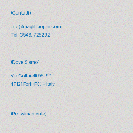
(Contatti)
info@maglificiopini.com
Tel.
O543. 725292
(Dove Siamo)
Via Golfarelli 95-97
47121 Forlì (FC) – Italy
(Prossimamente)
Il ciclo del filato e la responsabilità