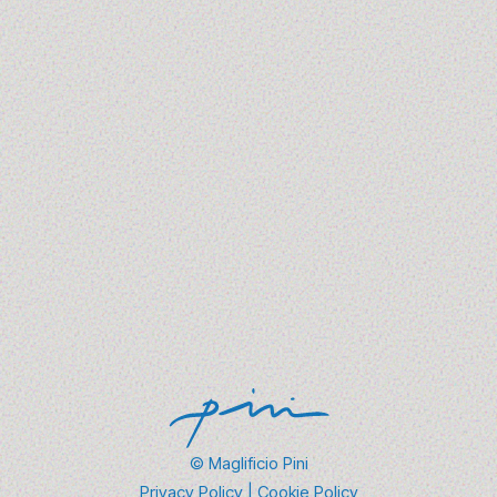
del Maglificio Pini lungo tutta la
filiera
1 - 3 luglio 2025
Dalla scelta dei filati alla gestione responsabile di
risorse, book e campionature, l’approccio alla
sostenibilità è…
Scopri Di Più →
© Maglificio Pini
Privacy Policy
|
Cookie Policy